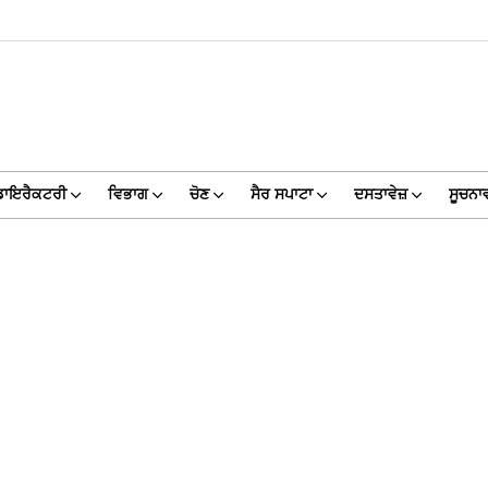
ਡਾਇਰੈਕਟਰੀ
ਵਿਭਾਗ
ਚੋਣ
ਸੈਰ ਸਪਾਟਾ
ਦਸਤਾਵੇਜ਼
ਸੂਚਨਾਵ