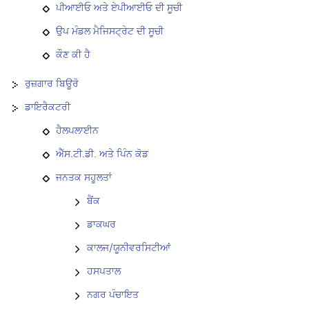
ਪੀਆਈਓ ਅਤੇ ਏਪੀਆਈਓ ਦੀ ਸੂਚੀ
ਉਪ ਮੰਡਲ ਮੈਜਿਸਟ੍ਰੇਟ ਦੀ ਸੂਚੀ
ਕੌਣ ਕੀ ਹੈ
ਰੁਜ਼ਗਾਰ ਬਿਊਰੋ
ਡਾਇਰੈਕਟਰੀ
ਹੈਲਪਲਾਈਨ
ਐੱਸ.ਟੀ.ਡੀ. ਅਤੇ ਪਿੰਨ ਕੋਡ
ਜਨਤਕ ਸਹੂਲਤਾਂ
ਬੈਂਕ
ਡਾਕਘਰ
ਕਾਲਜ/ਯੂਨੀਵਰਸਿਟੀਆਂ
ਹਸਪਤਾਲ
ਨਗਰ ਪੰਚਾਇਤ