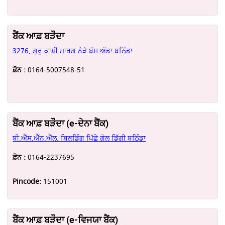
ਬੈਂਕ ਆਫ਼ ਬੜੌਦਾ
3276, ਗੁਰੂ ਕਾਸ਼ੀ ਮਾਰਗ ਨੇੜੇ ਬੱਸ ਅੱਡਾ ਬਠਿੰਡਾ
ਫ਼ੋਨ :
0164-5007548-51
ਬੈਂਕ ਆਫ਼ ਬੜੌਦਾ (e-ਦੇਨਾ ਬੈਂਕ)
ਬੀ.ਐੱਸ.ਐੱਨ.ਐੱਲ. ਬਿਲਡਿੰਗ ਪਿੱਛੇ ਗੋਲ ਡਿੱਗੀ ਬਠਿੰਡਾ
ਫ਼ੋਨ :
0164-2237695
Pincode:
151001
ਬੈਂਕ ਆਫ਼ ਬੜੌਦਾ (e-ਵਿਜਯਾ ਬੈਂਕ)