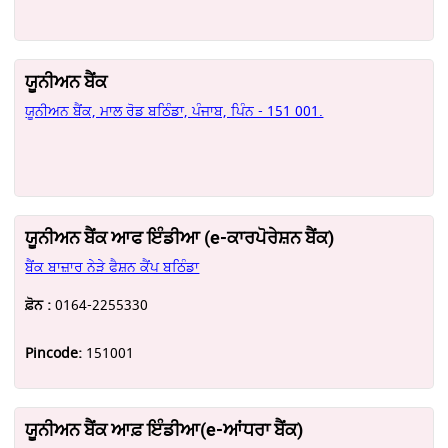
ਯੂਨੀਅਨ ਬੈਂਕ
ਯੂਨੀਅਨ ਬੈਂਕ, ਮਾਲ ਰੋਡ ਬਠਿੰਡਾ, ਪੰਜਾਬ, ਪਿੰਨ - 151 001.
ਯੂਨੀਅਨ ਬੈਂਕ ਆਫ ਇੰਡੀਆ (e-ਕਾਰਪੋਰੇਸ਼ਨ ਬੈਂਕ)
ਬੈਂਕ ਬਾਜ਼ਾਰ ਨੇੜੇ ਫੈਸ਼ਨ ਕੈਂਪ ਬਠਿੰਡਾ
ਫ਼ੋਨ :
0164-2255330
Pincode:
151001
ਯੂਨੀਅਨ ਬੈਂਕ ਆਫ਼ ਇੰਡੀਆ(e-ਆਂਧਰਾ ਬੈਂਕ)