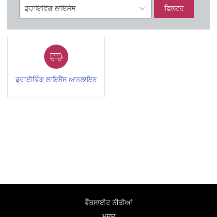
ਫਿਲਟਰ
ਡ੍ਰਾਈਵਿੰਗ ਲਾਇਸੈਂਸ ਆਨਲਾਇਨ
ਵੈੱਬਸਾਈਟ ਨੀਤੀਆਂ
ਮਦਦ